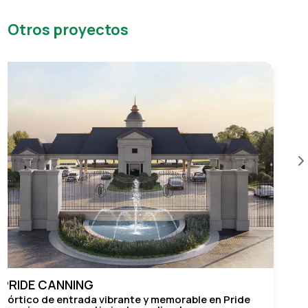
Otros proyectos
ING
LERMA
rada vibrante y memorable en Pride
Edificio de vi